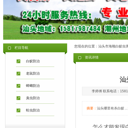
您现在的位置：
汕头市海顺白蚁虫
栏目导航
资讯详情
白蚁防治
老鼠防治
汕
蟑螂防治
李师傅 联系电话：15817
臭虫防治
摘要：
汕头哪里有杀白蚁，
蛀虫防治
怎么才能发现