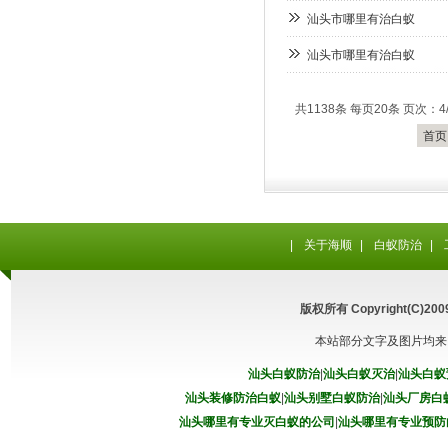
汕头市哪里有治白蚁
汕头市哪里有治白蚁
共1138条 每页20条 页次：4/
首页
|
关于海顺
|
白蚁防治
|
版权所有 Copyright(C
本站部分文字及图片均来
汕头白蚁防治
|
汕头白蚁灭治
|
汕头白蚁
汕头装修防治白蚁
|
汕头别墅白蚁防治
|
汕头厂房白
汕头哪里有专业灭白蚁的公司
|
汕头哪里有专业预防