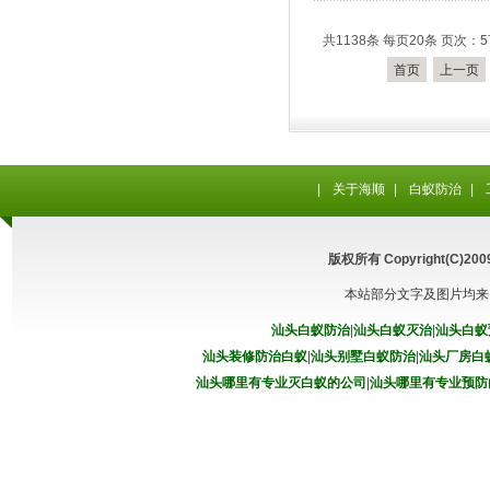
共1138条 每页20条 页次：57
首页
上一页
|
关于海顺
|
白蚁防治
|
版权所有 Copyright(C
本站部分文字及图片均来
汕头白蚁防治
|
汕头白蚁灭治
|
汕头白蚁
汕头装修防治白蚁
|
汕头别墅白蚁防治
|
汕头厂房白
汕头哪里有专业灭白蚁的公司
|
汕头哪里有专业预防