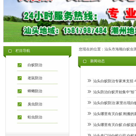
您现在的位置：
汕头市海顺白蚁虫
栏目导航
新闻动态
白蚁防治
老鼠防治
汕头白蚁防治专家来支招 
蟑螂防治
汕头防治白蚁开始集中“纷
汕头白蚁防治:家里出现白
臭虫防治
汕头哪里有灭白蚁:刚搬的
蛀虫防治
汕头哪里有灭白蚁:白蚁提
汕头专门治白蚁公司:白蚁