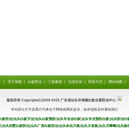
|
关于海顺
|
白蚁防治
|
工程案例
|
信息反馈
|
联系方式
|
网站地图
|
版权所有 Copyright(C)2009-2025 广东省汕头市海顺白蚁虫害防治中心
本站部分文字及图片均来自于网络或网友提供，如有侵权及时通知我们
白蚁防治
|
汕头白蚁灭治
|
汕头白蚁预防
|
汕头专业治白蚁
|
汕头专业预防白蚁
|
汕头防治白
蚁
|
汕头别墅白蚁防治
|
汕头厂房白蚁防治
|
汕头杀虫灭鼠
|
汕头灭老鼠
|
汕头灭蟑螂
|
汕头除