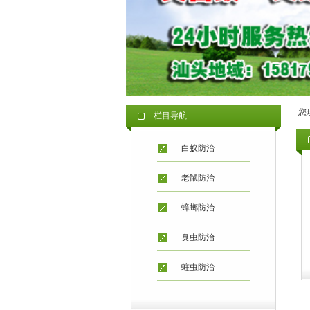
您
栏目导航
白蚁防治
老鼠防治
蟑螂防治
臭虫防治
蛀虫防治