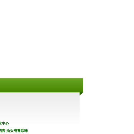
蚁中心
四害
|
汕头消毒除味