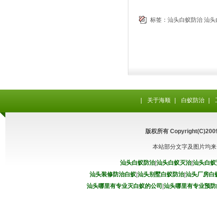
标签：
汕头白蚁防治
汕头
|
关于海顺
|
白蚁防治
|
版权所有 Copyright(C
本站部分文字及图片均来
汕头白蚁防治
|
汕头白蚁灭治
|
汕头白蚁
汕头装修防治白蚁
|
汕头别墅白蚁防治
|
汕头厂房白
汕头哪里有专业灭白蚁的公司
|
汕头哪里有专业预防