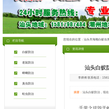
您现在的位置：
汕头市海顺白蚁虫
栏目导航
资讯详情
白蚁防治
老鼠防治
汕头白蚁
蟑螂防治
李师傅 联系电话：15817
臭虫防治
摘要：
汕头白蚁防治，现在
蛀虫防治
千里之堤毁于