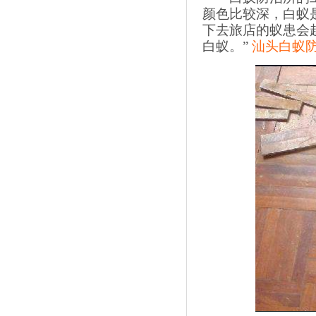
颜色比较深，白蚁
下去旅店的蚁患会
白蚁。”
汕头白蚁