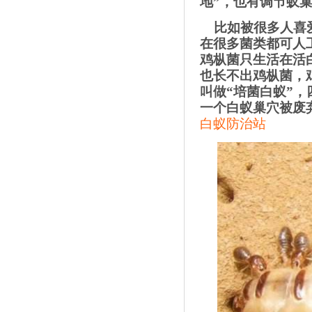
地”，也有调节蚁
比如被很多人喜
在很多菌类都可人
鸡枞菌只生活在活
也长不出鸡枞菌，
叫做“培菌白蚁”
一个白蚁巢穴被废
白蚁防治站