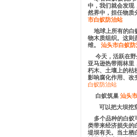
中，我们就会发现
然界中，担任物质
市白蚁防治站
地球上所有的白
物木质组织。这则
维。
汕头市白蚁防
今天，活跃在野
亚马逊热带雨林里
朽木、土壤上的枯
影响腐化作用、改
白蚁防治站
白蚁筑巢
汕头
可以把大坝挖
多个品种的白蚁
类带来经济损失的
堤坝有关。当土栖