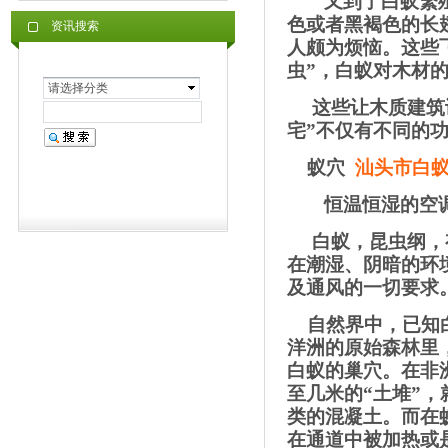
又到了白蚁繁
色或者黑褐色的长
资讯搜索
人颇为烦恼。这些
虫”，白蚁对木材
请选择分类
这些让木质建筑
宅”不仅有不同的
蚁穴
汕头市白
恒温恒湿的空
白蚁，昆虫纲，
在潮湿、阴暗的环
及通风的一切要求
自然界中，已知
洋洲的原始森林里
白蚁的巢穴。在非
至几米的“土堆”
类的混凝土。而在
在通道中被加热或