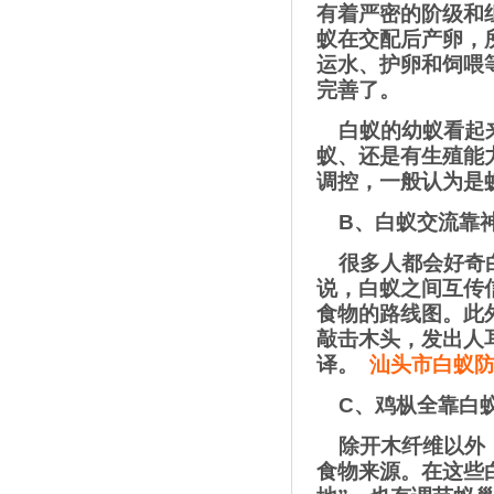
有着严密的阶级和
蚁在交配后产卵，
运水、护卵和饲喂
完善了。
白蚁的幼蚁看起
蚁、还是有生殖能
调控，一般认为是
B
、白蚁交流靠神
很多人都会好奇
说，白蚁之间互传
食物的路线图。此
敲击木头，发出人
译。
汕头市白蚁
C
、鸡枞全靠白
除开木纤维以外
食物来源。在这些