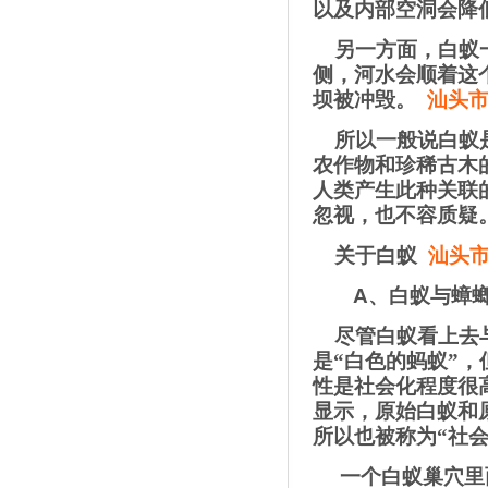
以及内部空洞会降
另一方面，白蚁
侧，河水会顺着这
坝被冲毁。
汕头
所以一般说白蚁
农作物和珍稀古木
人类产生此种关联
忽视，也不容质疑
关于白蚁
汕头
A
、白蚁与蟑螂
尽管白蚁看上去
是“白色的蚂蚁”
性是社会化程度很
显示，原始白蚁和
所以也被称为“社
一个白蚁巢穴里