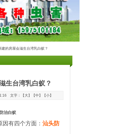
新建的房屋会滋生台湾乳白蚁？
滋生台湾乳白蚁？
21:16 文字：【
大
】【
中
】【
小
】
防治白蚁
原因有四个方面：
汕头防