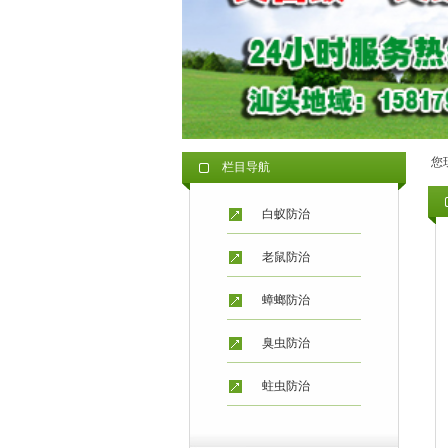
您
栏目导航
白蚁防治
老鼠防治
蟑螂防治
臭虫防治
蛀虫防治