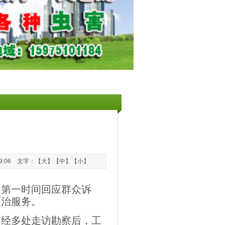
09:06 文字：【
大
】【
中
】【
小
】
为第一时间回应群众诉
灭治服务。
，经多处走访勘察后，工