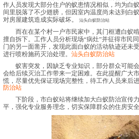
作人员发现大部分住户的蚁患情况相似，均为白
间里脱落了不少翅膀，但因室内温度尚未达到白
对房屋建筑造成实际破坏。
汕头白蚁防治站
而在在某个村一户市民家中，其门框遭白蚁
擅自拆下。工作人员分析现场“病灶”并征得市民
门的另一面凿开，发现此面白蚁的活动轨迹还未
进行喷粉施药灭治处理。
汕头白蚁防治站
蚁害突发，因缺乏专业知识，部分群众可能
会给后续灭治工作带来一定困难。在此提醒广大
慌，尽量优先保证现场完整性，待工作人员来后
防治站
下阶段，市白蚁站将继续加大白蚁防治宣传
平，强化专业服务理念，切实保障群众的住房安