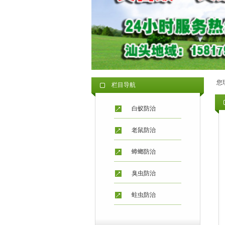
您
栏目导航
白蚁防治
老鼠防治
蟑螂防治
臭虫防治
蛀虫防治