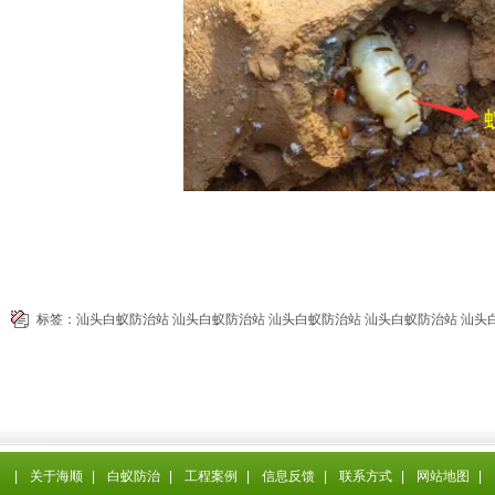
标签：
汕头白蚁防治站
汕头白蚁防治站
汕头白蚁防治站
汕头白蚁防治站
汕头
|
关于海顺
|
白蚁防治
|
工程案例
|
信息反馈
|
联系方式
|
网站地图
|