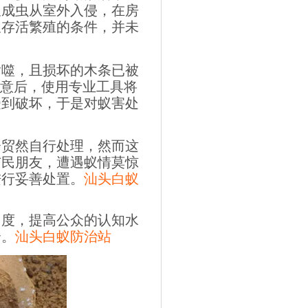
蚁成虫从室外入侵，在房
蚁存活繁殖的条件，并未
啃噬，且损坏的木条已被
同意后，使用专业工具将
受到破坏，于是对蚁害处
会贸然自行处理，然而这
市民朋友，遭遇蚁情莫惊
进行妥善处置。
汕头白蚁
力度，提高公众的认知水
全。
汕头白蚁防治站