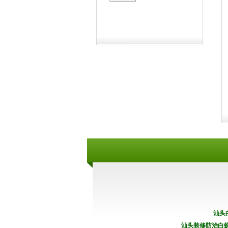
汕头
汕头装修防治白