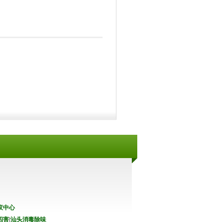
蚁中心
四害
|
汕头消毒除味