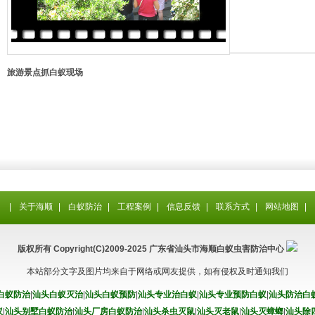
旅游景点抓白蚁现场
|
关于海顺
|
白蚁防治
|
工程案例
|
信息反馈
|
联系方式
|
网站地图
|
版权所有 Copyright(C)2009-2025 广东省汕头市海顺白蚁虫害防治中心
本站部分文字及图片均来自于网络或网友提供，如有侵权及时通知我们
白蚁防治
|
汕头白蚁灭治
|
汕头白蚁预防
|
汕头专业治白蚁
|
汕头专业预防白蚁
|
汕头防治白
蚁
|
汕头别墅白蚁防治
|
汕头厂房白蚁防治
|
汕头杀虫灭鼠
|
汕头灭老鼠
|
汕头灭蟑螂
|
汕头除